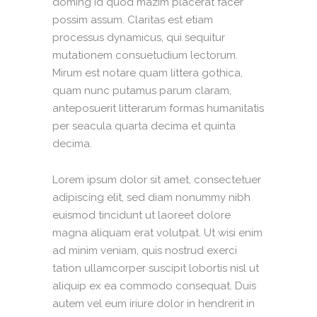
doming id quod mazim placerat facer
possim assum. Claritas est etiam
processus dynamicus, qui sequitur
mutationem consuetudium lectorum.
Mirum est notare quam littera gothica,
quam nunc putamus parum claram,
anteposuerit litterarum formas humanitatis
per seacula quarta decima et quinta
decima.
Lorem ipsum dolor sit amet, consectetuer
adipiscing elit, sed diam nonummy nibh
euismod tincidunt ut laoreet dolore
magna aliquam erat volutpat. Ut wisi enim
ad minim veniam, quis nostrud exerci
tation ullamcorper suscipit lobortis nisl ut
aliquip ex ea commodo consequat. Duis
autem vel eum iriure dolor in hendrerit in