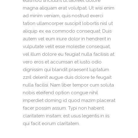
euismod tincidunt ut laoreet dolore
magna aliquam erat volutpat. Ut wisi enim
ad minim veniam, quis nostrud exerci
tation ullamcorper suscipit lobortis nisl ut
aliquip ex ea commodo consequat. Duis
autem vel eum iriure dolor in hendrerit in
vulputate velit esse molestie consequat,
vel illum dolore eu feugiat nulla facilisis at
vero eros et accumsan et iusto odio
dignissim qui blandit praesent luptatum
zzril delenit augue duis dolore te feugait
nulla facilisi. Nam liber tempor cum soluta
nobis eleifend option congue nihil
imperdiet doming id quod mazim placerat
facer possim assum. Typi non habent
claritatem insitam; est usus legentis in iis
qui facit eorum claritatem.